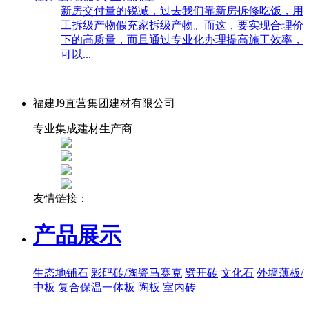
新房交付量的锐减，过去我们靠新房拆修吃饭，用
工拆级产物假充家拆级产物。而这，要实现合理价
下的高质量，而且通过专业化办理提高施工效率，
可以...
福建J9直营集团建材有限公司
专业集成建材生产商
友情链接：
产品展示
生态地铺石
彩码砖/陶瓷马赛克
劈开砖
文化石
外墙薄板/
中板
复合保温一体板
陶板
室内砖