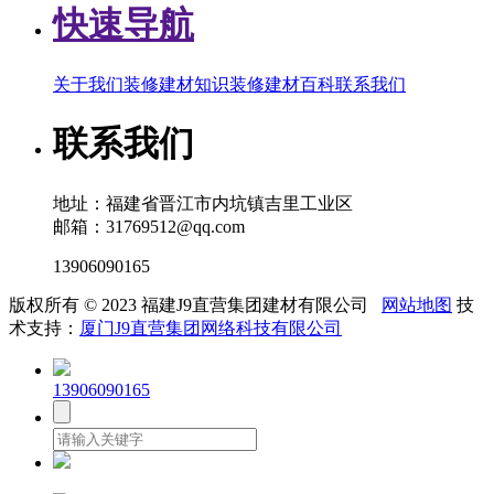
快速导航
关于我们
装修建材知识
装修建材百科
联系我们
联系我们
地址：福建省晋江市内坑镇吉里工业区
邮箱：31769512@qq.com
13906090165
版权所有 © 2023 福建J9直营集团建材有限公司
网站地图
技
术支持：
厦门J9直营集团网络科技有限公司
13906090165