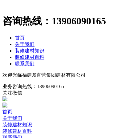
咨询热线：
13906090165
首页
关于我们
装修建材知识
装修建材百科
联系我们
欢迎光临福建J9直营集团建材有限公司
业务咨询热线：
13906090165
关注微信
首页
关于我们
装修建材知识
装修建材百科
联系我们