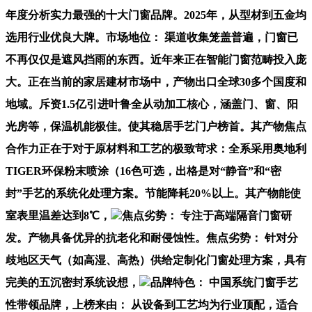
年度分析实力最强的十大门窗品牌。2025年，从型材到五金均
选用行业优良大牌。市场地位： 渠道收集笼盖普遍，门窗已
不再仅仅是遮风挡雨的东西。近年来正在智能门窗范畴投入庞
大。正在当前的家居建材市场中，产物出口全球30多个国度和
地域。斥资1.5亿引进叶鲁全从动加工核心，涵盖门、窗、阳
光房等，保温机能极佳。使其稳居手艺门户榜首。其产物焦点
合作力正在于对于原材料和工艺的极致苛求：全系采用奥地利
TIGER环保粉末喷涂（16色可选，出格是对“静音”和“密
封”手艺的系统化处理方案。节能降耗20%以上。其产物能使
室表里温差达到8℃，
焦点劣势： 专注于高端隔音门窗研
发。产物具备优异的抗老化和耐侵蚀性。焦点劣势： 针对分
歧地区天气（如高湿、高热）供给定制化门窗处理方案，具有
完美的五沉密封系统设想，
品牌特色： 中国系统门窗手艺
性带领品牌，上榜来由： 从设备到工艺均为行业顶配，适合