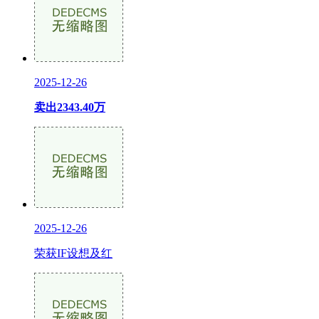
2025-12-26
卖出2343.40万
2025-12-26
荣获IF设想及红