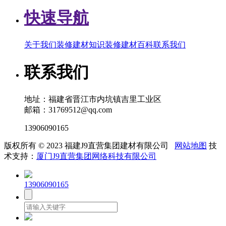
快速导航
关于我们
装修建材知识
装修建材百科
联系我们
联系我们
地址：福建省晋江市内坑镇吉里工业区
邮箱：31769512@qq.com
13906090165
版权所有 © 2023 福建J9直营集团建材有限公司
网站地图
技
术支持：
厦门J9直营集团网络科技有限公司
13906090165