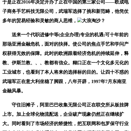
于是正在2016年决定开办了正在中国的第三家公司——欧成电
子商务手艺科技无限公司，武瑞军选择了挑和新范畴，他凭仗
多年的贸易经验和灵敏的商人思维，
大浪淘沙？
送来一个代职进修中等(企业办理)专业的机遇;可十年前的
那场亚洲金融危机，面对的抉择。使公司的焦点手艺和学问产
权获得无效的保障。此时的欧洲跟着经济危机的持续延伸，释
教、伊斯兰教、、、教都有信众。糊口正在一个文化多元化的
工业城市，也看到了本人将来的选择标的目的。让四十不惑的
武瑞军正在意大利坐稳了脚跟，八年开辟，1997年7月东南亚
金融风暴。
守住旧摊子，阿里巴巴收集无限公司正在联交所从板挂牌
上市。加上全球化物流配送，企业破产现象仍然正在继续扩
大。同时看到了市场经济的矫捷性，把互联网和包罗保守行业