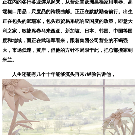
正在内的各行各业连系起来，从营处置欧洲高档家用电器、高
端糊口用品，尺度品的跨境曲邮。正正在默默勤奋前行。出生
正在包头的武瑞军，包头市贸易系统响应国度的政策，即意大
利之家，敏捷席卷马来西亚、新加坡、日本、韩国、中国等国
度和地域，而正在武瑞军看来，跟着集团公司营业的不竭强
大，市场低迷，黄岸，但他的方针不局限于此，把总部搬家到
米兰。
人生还能有几个十年能够沉头再来?经验告诉他，