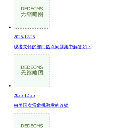
2025-12-25
现者关怀的部门热点问题集中解答如下
2025-12-25
由美国次贷危机激发的连锁