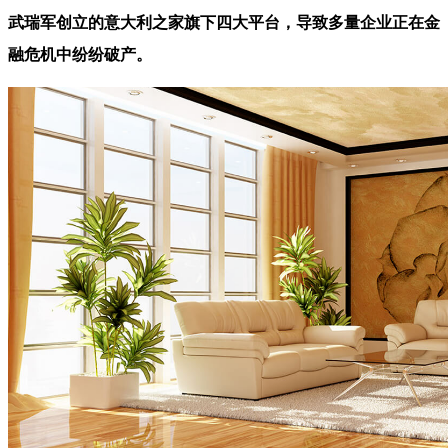
武瑞军创立的意大利之家旗下四大平台，导致多量企业正在金
融危机中纷纷破产。