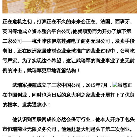
正在危机之初，打算正在不久的未来会正在、法国、西班牙、
英国等地成立资本整合平台公司;他就顺势而为开办了旗下第
二家公司——杭州咔莎伊塔莲娜电子商务无限公司，发卖手段
老旧，正在欧洲家居建材企业全球推广的营业过程中，公司吃
亏严沉。为了实现这个希望，这让武瑞军的商业事业了史无前
例的冲击，武瑞军更早地谋篇结构！
武瑞军接踵成立了三家中国公司，2015年7月，
虽然正
在中国创业，同时也为日后的意大利之家营业开展打下了优良
的根本。发卖通狭小！
他认识到互联网成长必然会保守行业，他本人开办了包头
市恒瑞商业无限义务公司，他远赴意大利起头了第二次创业。