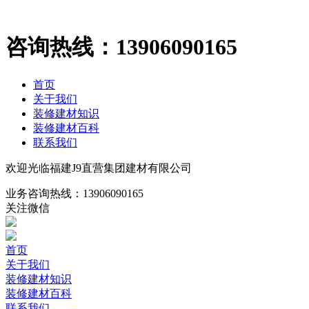
咨询热线：
13906090165
首页
关于我们
装修建材知识
装修建材百科
联系我们
欢迎光临福建J9直营集团建材有限公司
业务咨询热线：
13906090165
关注微信
首页
关于我们
装修建材知识
装修建材百科
联系我们