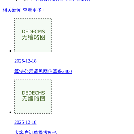
相关新闻
查看更多+
2025-12-18
算法公示请见网信算备2400
2025-12-18
大客户订单提拔80%