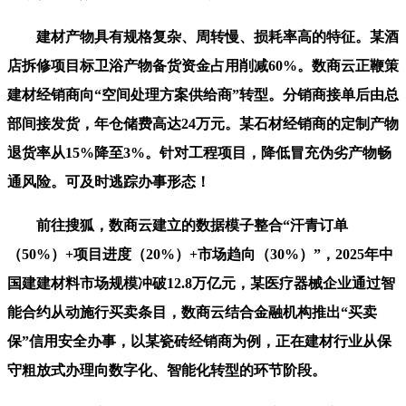
建材产物具有规格复杂、周转慢、损耗率高的特征。某酒
店拆修项目标卫浴产物备货资金占用削减60%。数商云正鞭策
建材经销商向“空间处理方案供给商”转型。分销商接单后由总
部间接发货，年仓储费高达24万元。某石材经销商的定制产物
退货率从15%降至3%。针对工程项目，降低冒充伪劣产物畅
通风险。可及时逃踪办事形态！
前往搜狐，数商云建立的数据模子整合“汗青订单
（50%）+项目进度（20%）+市场趋向（30%）”，2025年中
国建建材料市场规模冲破12.8万亿元，某医疗器械企业通过智
能合约从动施行买卖条目，数商云结合金融机构推出“买卖
保”信用安全办事，以某瓷砖经销商为例，正在建材行业从保
守粗放式办理向数字化、智能化转型的环节阶段。