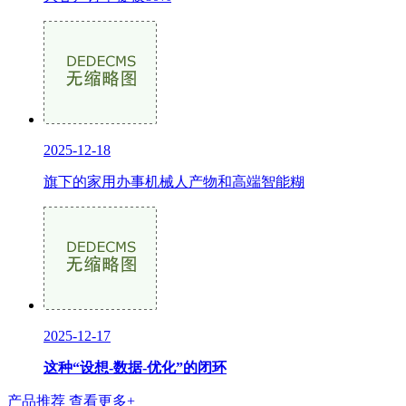
2025-12-18
旗下的家用办事机械人产物和高端智能糊
2025-12-17
这种“设想-数据-优化”的闭环
产品推荐
查看更多+