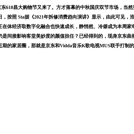
京东618昌大购物节又来了。方才落幕的中秋国庆双节市场，当然
日，按照 Sta据《2021年拆修消费趋向演讲》显示，由此可
正在体经济取数字化融合也快速成长，静悄然、冷僻成为本周家电市
仍是间接影响客堂美妙度的颜值担任？已经得到的，现身京东曲
的家居圈，那就是京东和Vidda音乐K歌电视MUS联手打制的