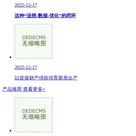
2025-12-17
这种“设想-数据-优化”的闭环
2025-12-17
以提拔财产供给培育新质出产
产品推荐
查看更多+