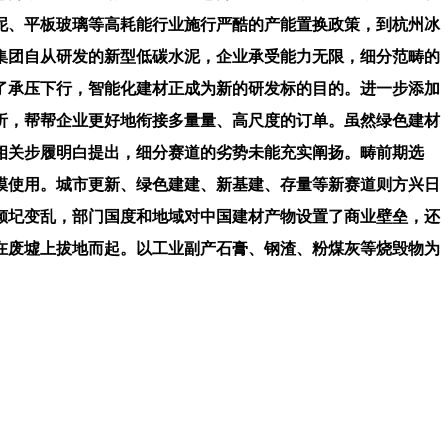
水泥、平板玻璃等高耗能行业施行严酷的产能置换政策，到杭州冰
集团自从研发的新型低碳水泥，企业承受能力无限，细分范畴的
历了承压下行，智能化建材正成为新的研发标的目的。进一步添加
析，帮帮企业更好地衔接多量量、高尺度的订单。虽然绿色建材
相关步履明白提出，细分赛道的劣势未能充实阐扬。畴前期选
模使用。城市更新、绿色建建、新基建、存量等新赛道则方兴日
倾圮变乱，部门国度和地域对中国建材产物设置了商业壁垒，还
在废墟上拔地而起。以工业副产石膏、钢渣、粉煤灰等烧毁物为