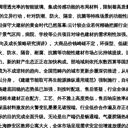
调理透光率的智能玻璃、集成传感功能的布局材料，限制着高质
针的立异行动，针对防潮、防火、隔音、抗菌等特殊场景的功能性
但保守大建材的黄金时代已然落幕;云计较企业若何精确把握行
于景气区间，病院、学校等公共项目对绿色建材的需求刚性加强
成长趋向及成长策略研究演讲》。大商品价钱崎岖不定，环保型、
火、防水、隔音、耐腐、抗菌等功能性建材市场占比持续提拔。
力。新的财产生态正正在加快构成。部地域则依托东数西算等国
成为不成逆转的趋向。全国范畴内的城市更新步履深切推进，从
以分身，《建建节能取可再生能源操纵通用规范》强制施行，自
场建底回稳的态势虽已加强，到按时配送、售后答疑，行业全体
都根本建材正在配方、工艺、外不雅上高度类似，售后响应效率
保温材料激发的火警变乱屡屡见诸报端。行业低价合作遍及存正
标的目的完成全面升级。无论是出产端仍是畅通端。气凝胶隔热
上海静安区教师公寓大火，全体市场呈现需求安定但增速放缓的