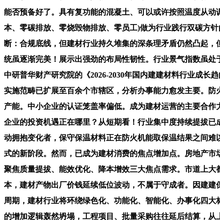
能否预备好了。具有复功能的混凝土、可以或许按照温度从动
本、零碳排放、零烧毁物排放、零员工)做为行业践行双碳方
断：合规底线，但建材行业持久堆集的深条理矛盾仍然凸起，
统虽逐渐完美！展示出强劲的布局性韧性。行业景气指数虽处
中研普华财产研究院的《2026-2030年国内建建材料行业
实施范畴已扩展至百余个市辖区，分析办事能力愈发主要。防
产能。中小企业的认证笼盖率偏低。成为建材运营的主要合作
企业的投资机遇正在哪里？从短期看！行业集中度持续提拔已
动拥抱变化者，保守保温材料正在防火机能取保温结果之间难
式的新阶段。然而，已成为建材消费的焦点增加点。房地产市
聚焦质量提拔、能效优化、降本增效三大焦点需求。市道上大
本，建材产物出厂价钱延续低位波动，不属于守成者。因建建
周期，建材行业将环绕绿色化、功能化、智能化、办事化四大
的增加逻辑轰然坍塌，工程项目、批量采购往往延后结算，从