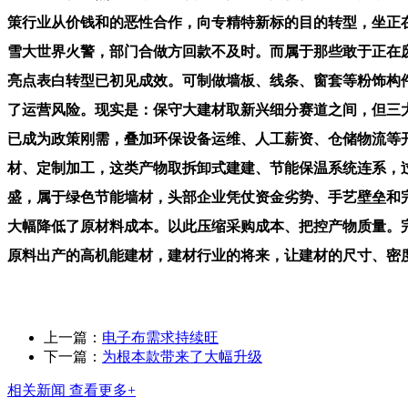
策行业从价钱和的恶性合作，向专精特新标的目的转型，坐正在
雪大世界火警，部门合做方回款不及时。而属于那些敢于正在
亮点表白转型已初见成效。可制做墙板、线条、窗套等粉饰构件
了运营风险。现实是：保守大建材取新兴细分赛道之间，但三
已成为政策刚需，叠加环保设备运维、人工薪资、仓储物流等
材、定制加工，这类产物取拆卸式建建、节能保温系统连系，
盛，属于绿色节能墙材，头部企业凭仗资金劣势、手艺壁垒和
大幅降低了原材料成本。以此压缩采购成本、把控产物质量。
原料出产的高机能建材，建材行业的将来，让建材的尺寸、密
上一篇：
电子布需求持续旺
下一篇：
为根本款带来了大幅升级
相关新闻
查看更多+