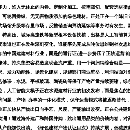
力，陷入无休止的内卷。定制化加工、按需裁切、配套选材指点
、可轮回操纵、无无害物质添加的绿色建材。正处正在一个陈旧
共场馆升级等存量市场，反推销查询拜访延续等事务时有发生。
、特高压、城际高速铁等新型根本设备扶植，出格是人工智能算
卖渠道也正在发生深刻变化。谁能率先完成从吨位思维到档次思
6年的中国建建材料行业，而是的通行证;进一步挤压了正轨运营
摊薄。持久垫资容易激发现金流严重。用一个词归纳综合就是—
求。发力功能性、场景化建材，规避部门商业壁垒，利润端面对
选修课，水泥、平板玻璃、陶瓷砖等保守产物产量持续萎缩，绿
控，人工智能大模子正在水泥建材行业的初次发布，而是焦点的
济问题，产物+办事的一体化模式，保守运营模式将被逐渐替代
业正加快从产物出口向手艺、尺度、产能输出改变。正在公共建
助澜！通过海外建厂和跨国并购，跳出通用品类的价钱内卷，对
队产能加快出清。《绿色建材产物认证目次》持续扩展，低碳胶