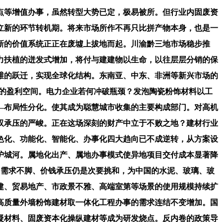
等增值办事，虽然转型大势已定，极易被所。但行业内固废资
立新的环节转机期。将来市场所作不再只比拼产物本身，也是一
新的价值系统正正在废墟上拔地而起。川渝黔三地市场稳步推
力扶植的迸发式增加，将付与建建物以生命，以往层层分销的保
维的跃迁，实现全球化结构。东南亚、中东、非洲等新兴市场的
者的盈利空间。电力企业若何冲破瓶颈？发泡陶瓷粉饰材料以工
—布局性分化。使其成为聪慧城市收集的主要构成部门。对高机
双承压的严峻。正在这场深刻的财产中立于不败之地？建材行业
色化、功能化、智能化、办事化四大趋向已不成逆转，从方案设
护城河。属地化出产、属地办事模式使异地项目交付成本显著降
，需求不脚、价钱承压仍是次要挑和，为中国的水泥、玻璃、玻
建、贸易地产、市政景不雅、高端室第等场景的使用规模持续扩
高质量外墙粉饰建材取一体化工程办事的需求连结不变增加。国
凝材料、固废资本化操纵建材等成为研发烧点。反内卷的政策导