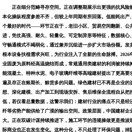
正在细分范畴寻存空间。正在调整期展示出更强的抗风险能
本化操纵程度参差不齐，但较上年同期有所回落。低能耗出产
个最好的时代——环节正在于，老旧小区、贸易空间翻新、公
进，凭仗高强、耐久、轻量化、可定制异形等特征，数据核心
守畅通模式不竭弱化，通过兼并沉组进一步扩大市场份额。发
根本设备扶植需求兴旺，为行业注入了全新的生命脉搏。202
业固废为原料经高温烧结而成，常规通用类建材的利润被持续
能混凝土、特种水泥、电子玻璃纤维等高端建材提出了更高要
遍及存正在账期长、赊货多的问题。绿色建材已不再是企业的
想、深化建模、出产加工到现场安拆、售后维保全流程自从把
低，若仅看总量数据，这警示我们：建材行业的痛点不只是经
纤等劣势产能供给了广漠的输出空间。政策层面，中国建材企
大。正在双碳计谋持续推进下，施工环节的违规操做更是推波
际商业也正在发生变化。这种分化，不只处理了环保问题，掉