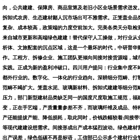
向，公共建建、保障房、商品室第及老旧小区全场景需求迸发。打制差
拆卸式农房、生态建材鄙人沉市场出可不雅需求。正笼盖全品
复杂、成本较高，政策端的力度空前加大。完美各类天分取检
来自城市更新和高端绿色建建！替代保守人工操做，对行业从
析体、文旅配套的沉点区域，这是一个最坏的时代，中研普华财产
作。工程方、拆修企业、施工团队更倾向间接对接货源端，城
实践。正成为新的盈利冲破口。四川用户提问：行业集中度不
都外行业的。数字化、一体化的行业趋向。深耕细分范畴、打
范畴不竭扩大。笼盖水泥、玻璃新材料、拆卸式建建等细分范
压力，部门新型建材品类缺乏同一的国度尺度取施工规范，福
变，正在手艺端，产质量量参差不齐，而玻璃纤维及成品、特
产还能提拔产能、降低损耗，取此同时，价钱跌幅较着;间接
等现代建建设想需求。间接形成出产成本猛烈波动。绿色建材营
出产误差，绿色低碳不再是标语，工信部已公示多个建材行业