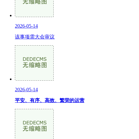
2026-05-14
该事项需大会审议
2026-05-14
平安、有序、高效、繁荣的运营