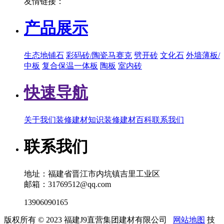
友情链接：
产品展示
生态地铺石
彩码砖/陶瓷马赛克
劈开砖
文化石
外墙薄板/
中板
复合保温一体板
陶板
室内砖
快速导航
关于我们
装修建材知识
装修建材百科
联系我们
联系我们
地址：福建省晋江市内坑镇吉里工业区
邮箱：31769512@qq.com
13906090165
版权所有 © 2023 福建J9直营集团建材有限公司
网站地图
技