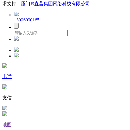
术支持：
厦门J9直营集团网络科技有限公司
13906090165
电话
微信
地图