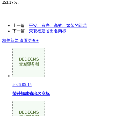
153.37%。
上一篇：
平安、有序、高效、繁荣的运营
下一篇：
荣获福建省出名商标
相关新闻
查看更多+
2026-05-15
荣获福建省出名商标