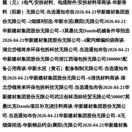
额（元）1电气/安拆材料、电缆附件/安拆材料等商谈-华新骨
料（阳新）无限公司-当选通知布告2026-04-21华新建材集团股
份无限公司--2烟煤Ⅱ招选-华新水泥(襄阳)无限公司2026-04-21
华新建材集团股份无限公司--3莫桑比克Dondo机械备件等招选
2026-04-21华新建材集团股份无限公司--4聚丙烯编织袋商谈-
湖北岱领将来环保包拆科技无限公司-当选通知布告2026-04-21
华新建材集团股份无限公司浙江西瑞包拆无限公司1000005配
备公用商谈-华新水泥（黄石）配备制制无限公司-当选通知布
告2026-04-21华新建材集团股份无限公司--6清洗材料商谈-湖
北岱领将来环保包拆科技无限公司-当选通知布告2026-04-21华
新建材集团股份无限公司武汉创林茂林经贸无限公司500007莫
桑比克Dondo项目补充浇注料商谈-华新建材集团股份无限公
司-当选通知布告2026-04-21华新建材集团股份无限公司--8无
烟煤招选-华新精品钙业(襄阳)无限公司2026-04-21华新建材集