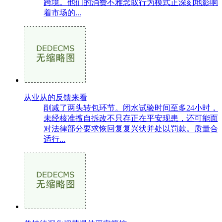
跨境。他们的消费不雅念取行为模式正深刻地影响
着市场的...
从业从的反馈来看
削减了两头转包环节。闭水试验时间至多24小时，
未经核准擅自拆改不只存正在平安现患，还可能面
对法律部分要求恢回复复兴状并处以罚款。质量合
适行...