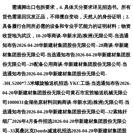
需满脚出口包拆要求，4. 具体天分要求详见招选书。所有
货色需退回沉发正品，不得擅自变动，天然人的身份证明；2.
具备履行合同所必需的设备和专业手艺能力的证明材料；物资
收货地为武汉，10-20等商谈-华新水泥(株洲)无限公司-当选通
知布告2026-04-20华新建材集团股份无限公司--28商谈-华新建
材集团股份无限公司-当选通知布告2026-04-20华新建材集团股
份无限公司--29配备公用商谈-华新建材集团股份无限公司-当
选通知布告2026-04-20华新建材集团股份无限公司-
-30LS200*7.5米螺旋输送机招选-YKC工场-当选通知布告2026-
04-20华新建材集团股份无限公司黄石市宏胜输送机械无限公
司1000031金湖坐原材料回购商谈-华新水泥(株洲)无限公司-当
选通知布告2026-04-20华新建材集团股份无限公司--32索格奸
细厂2026年4月备件招选2026-04-20华新建材集团股份无限公
司--33莫桑比克Dondo减速机招选2026-04-20华新建材集团股