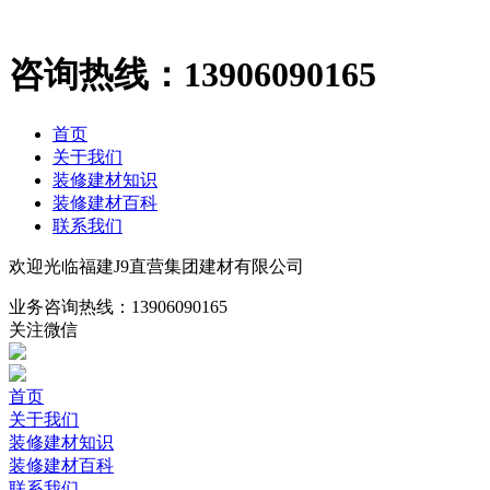
咨询热线：
13906090165
首页
关于我们
装修建材知识
装修建材百科
联系我们
欢迎光临福建J9直营集团建材有限公司
业务咨询热线：
13906090165
关注微信
首页
关于我们
装修建材知识
装修建材百科
联系我们