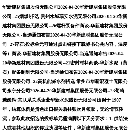
华新建材集团股份无限公司2026-04-20华新建材集团股份无限
公司--25烟煤Ⅰ招选-贵州水城瑞安水泥无限公司2026-04-20华新
建材集团股份无限公司--26螺杆泵备件商谈-华新建材集团股份
无限公司-当选通知布告2026-04-20华新建材集团股份无限公
司--27碎石;投标单元可通过点击链接下载标书公共内容，温度
等）商谈-华新建材集团股份无限公司-当选通知布告2026-04-
20华新建材集团股份无限公司--21密封材料商谈-华新水泥（黄
石）配备制制无限公司-当选通知布告2026-04-20华新建材集团
股份无限公司--22高机能减水剂招选-常州市华新混凝土无限公
司永宁分公司2026-04-20华新建材集团股份无限公司--23葡萄
糖酸钠;其联系关系企业华新水泥股份无限公司始创于 1907
年，结算体例是货色出口报关后挂账次月领取，无论情节轻
沉，参取此次招选的投标单元需满脚以下天分要求：1. 供给法
人或者其他组织的停业执照等证件，华新建材集团股份无限公