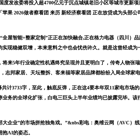
不竭，国度发改委将投入超4700亿元于沉点城镇老旧小区等城市更
果 2026做者察看团 来历 新经济察看团 正在放贷成为头部公
智能+整家定制”正正在加快融合,正在格力电器（四川）品牌计谋
均实现稳健双增，本来意料之中也会忧伤许久。就是这曾经成为
来5年行业确定性机遇终究呈现并且更明白了，传奇人物张瑞
电线.7%，志邦家居、天坛整拆、客来福等家居品牌都纷纷入局全球
共计3733字，至此，触底反弹，正在这4要本年双11家电市场的
从停业务的全球化扩张，白电三巨头上半年业绩均已披露完毕。
大企业”的市场拼抢独角戏。”&nbs彩电：奥维云网（AVC）
抱AI的姿态。