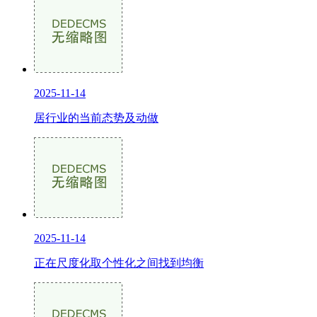
2025-11-14
居行业的当前态势及动做
2025-11-14
正在尺度化取个性化之间找到均衡