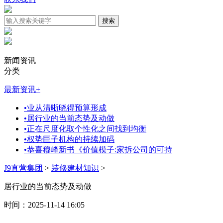
新闻资讯
分类
最新资讯
+
•
业从清晰晓得预算形成
•
居行业的当前态势及动做
•
正在尺度化取个性化之间找到均衡
•
权势巨子机构的持续加码
•
恭喜穆峰新书《价值模子:家拆公司的可持
J9直营集团
>
装修建材知识
>
居行业的当前态势及动做
时间：2025-11-14 16:05