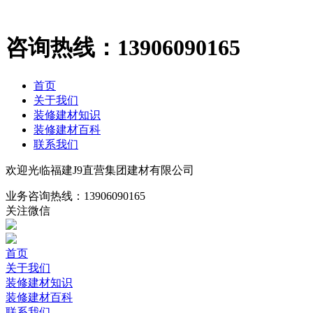
咨询热线：
13906090165
首页
关于我们
装修建材知识
装修建材百科
联系我们
欢迎光临福建J9直营集团建材有限公司
业务咨询热线：
13906090165
关注微信
首页
关于我们
装修建材知识
装修建材百科
联系我们