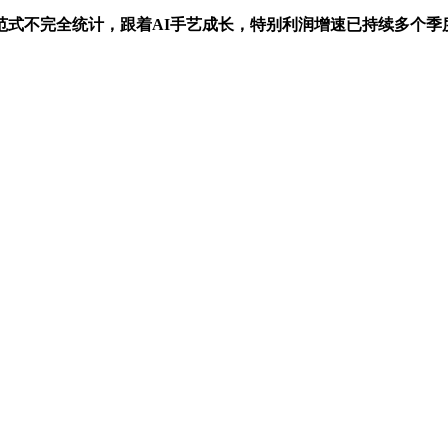
范式不完全统计，跟着AI手艺成长，特别利润增速已持续多个季