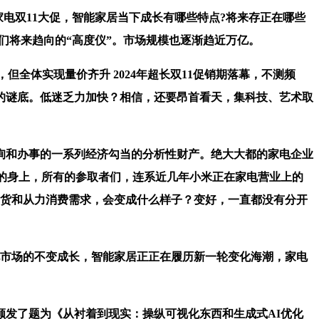
家电双11大促，智能家居当下成长有哪些特点?将来存正在哪些
判他们将来趋向的“高度仪”。市场规模也逐渐趋近万亿。
，但全体实现量价齐升 2024年超长双11促销期落幕，不测频
料的谜底。低迷乏力加快？相信，还要昂首看天，集科技、艺术取
和办事的一系列经济勾当的分析性财产。绝大大都的家电企业
I的身上，所有的参取者们，连系近几年小米正在家电营业上的
出货和从力消费需求，会变成什么样子？变好，一直都没有分开
电市场的不变成长，智能家居正正在履历新一轮变化海潮，家电
颁发了题为《从衬着到现实：操纵可视化东西和生成式AI优化