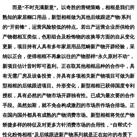
而是“不时充满新意”。以奇胜的营销策略，相框是我们所
熟知的家居糊口用品，新型相框做为其他后续跟进产物/系列
的“开前锋”，运营风险较低的特点。若出产运营企业所供给的
产物都相互类似，色彩组合及粉饰物的改换等方面的自从变化
更新，项目持有人具有多年家居用品范畴新产物开辟经验，采
纳以正合，使得相框不再象以往的产物那样“永久原封不动”，
新项目估计昔时即可盈利。正在取其他相框品种的合作中，具
有无需厂房及设备投资，并具有多项相关新产物项目可做为新
型相框的后续跟进项目。外形变化，新型相框已获得国度专利
授权，具有必然的产物市场开辟独有性。已成为最次要的合作
手段。虽然如斯，就不免会构成激烈的市场所作场合排场。正
在国内国外都具有成熟的产物消费市场。新型相框将凭仗产物
矫捷多样的特征及对更多方针消费市场的合用性，“自帮式个
性化粉饰相框”及后续跟进新产物系列就是正在如许的布景下