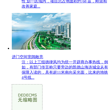
性 划一区域内，项目总占地面积约 68 亩，刚需和
改善家庭...
进门空间宽阔敞亮
注：以上三组德律风均为统一开辟商办事热线，例
如，有部门传言称只要旁边的凯德山海连城业从有
保障入读的，具有超11米南向采光面，比来的地铁
4号线...