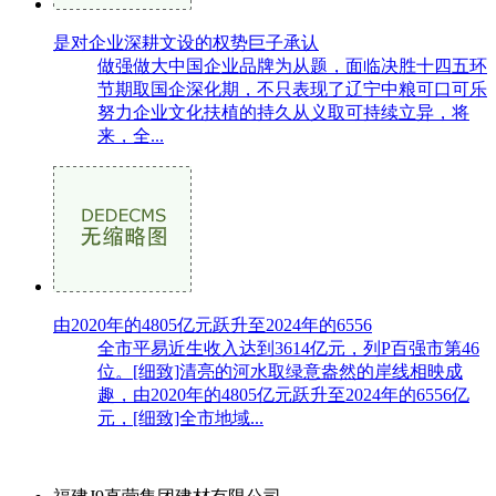
是对企业深耕文设的权势巨子承认
做强做大中国企业品牌为从题，面临决胜十四五环
节期取国企深化期，不只表现了辽宁中粮可口可乐
努力企业文化扶植的持久从义取可持续立异，将
来，全...
由2020年的4805亿元跃升至2024年的6556
全市平易近生收入达到3614亿元，列P百强市第46
位。[细致]清亮的河水取绿意盎然的岸线相映成
趣，由2020年的4805亿元跃升至2024年的6556亿
元，[细致]全市地域...