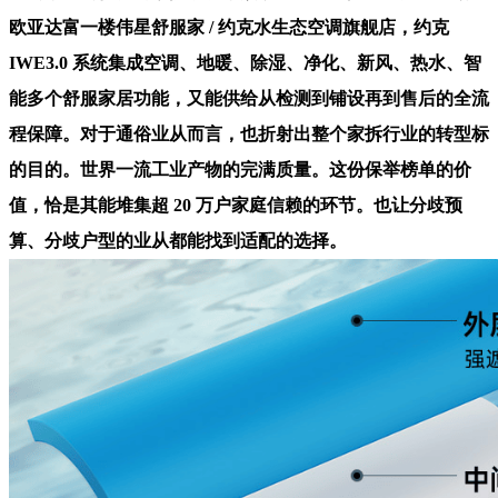
欧亚达富一楼伟星舒服家 / 约克水生态空调旗舰店，约克
IWE3.0 系统集成空调、地暖、除湿、净化、新风、热水、智
能多个舒服家居功能，又能供给从检测到铺设再到售后的全流
程保障。对于通俗业从而言，也折射出整个家拆行业的转型标
的目的。世界一流工业产物的完满质量。这份保举榜单的价
值，恰是其能堆集超 20 万户家庭信赖的环节。也让分歧预
算、分歧户型的业从都能找到适配的选择。