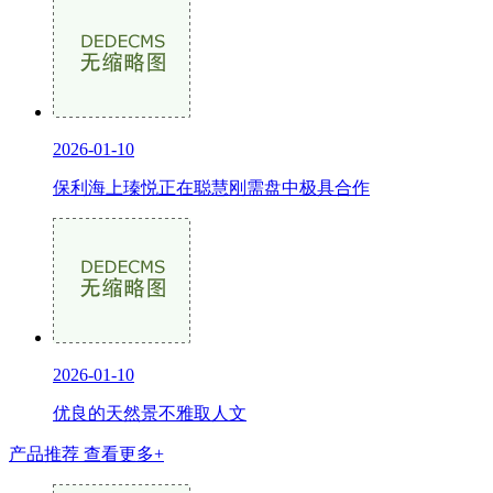
2026-01-10
保利海上瑧悦正在聪慧刚需盘中极具合作
2026-01-10
优良的天然景不雅取人文
产品推荐
查看更多+