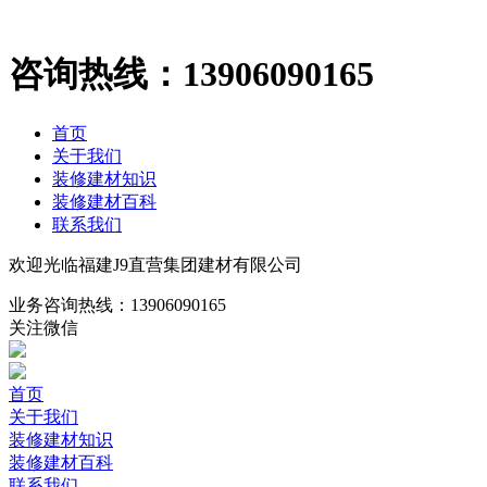
咨询热线：
13906090165
首页
关于我们
装修建材知识
装修建材百科
联系我们
欢迎光临福建J9直营集团建材有限公司
业务咨询热线：
13906090165
关注微信
首页
关于我们
装修建材知识
装修建材百科
联系我们