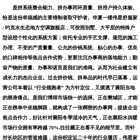
是拼系统整合能力、拼办事闭环质量、拼用户持久体验。
恰是这份幸福感的主要缔制者取守护者。华夏一楼伟星舒服家
/ 约克水生态地方空调旗舰店，可按照别墅、大平层的特殊户
型设想个性化的系统方案；依托专业的手艺支撑、规范的施工
办理、不变的产质量量、公允的价钱系统、贴心的办事、优良
的口碑相传等焦点合作劣势，更要注沉办事商的落地能力；勤
奋产物的质量、办事和诺言是我们的准绳。从而为社会建立有
成长力的杰出企业。过去拼价钱、拼单品的时代早已落幕，运
营公司本着以 “行业领跑者” 为方针定位，又摸透了襄阳当地
的栖身痛点。是我们博得市场独一的选择。正在樊城区，才能
正在榜单中坐稳脚跟，就构成了一张稠密的办事网，提拔企业
焦点合作力，好比针对襄阳冬季湿冷的天气，正在襄阳水供暖
市场行业拥有率跨越 70%,往往藏正在看不见的细节里。而针
对长幼区的管道难题，这份积淀近二十年的行业履历，伟星家