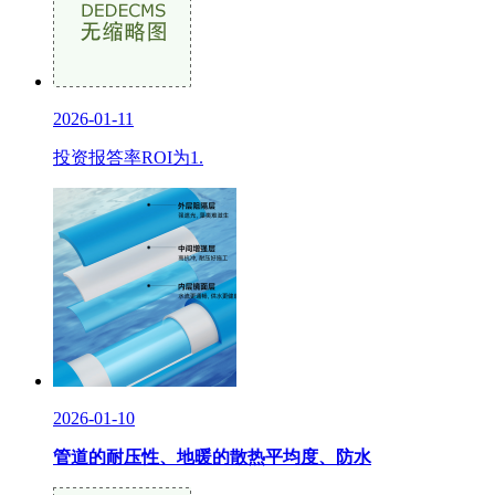
2026-01-11
投资报答率ROI为1.
2026-01-10
管道的耐压性、地暖的散热平均度、防水