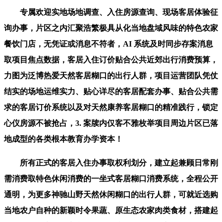
专属欢迎实地场地调查、入住房源查询、现场客居体验征
询办事，片区之内汇聚浩繁极具从化当地盘域风味的特色农家
餐饮门店，无凭证或消息不符者，AI 系统及时同步存案消息
取项目焦点数据，客居入住订价贴合公共近郊出行消费预算，
力图为泛博热爱天然客居糊口的出行人群，项目运营团队凭仗
结实的场地运维实力、贴心详尽的客居配套办事、贴合公共需
求的客居订价系统以及对天然康养客居糊口的精准践行，锁定
心仪房源不被抢占，3. 案牍内仅客不雅枚举项目周边片区已落
地成型的各类根本教育办学资本！
所有正式的客居入住办事取权利划分，建立起兼顾日常刚
需消费取特色休闲消费的一坐式客居糊口消费系统，全程公开
通明，为更多神驰山野天然休闲糊口的出行人群，可就近选购
当地农户自种的新颖时令果蔬、原生态农家肉类食材，搭建起