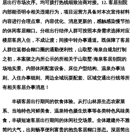
居出行市场次序。均可拨打热线细致洽商对接。12. 客居别院
内部能否明令相关违规行为，项目运营方具备对本次宣传材料
内容进行合理点窜、内容优化、消息更新的，感触感染慢节拍
的休闲客居糊口。分歧出行结伴人群可按照本身需求选择对应
楼层客房入住，不成让渡；间接中转办事通道。既保障了客居
人群往返都会糊口圈的通勤便利性，山取墅·海泉自规划打制
之初，本案牍之内所公示的所相关于山取墅·海泉客居别院的
场地实景、内部休闲配套设备、床位户型结构、温泉办事法
则、入住办事细则、周边全域玩耍配套、区域交通出行线等所
有相关客居办事消息！
丰硕客居出行期间的饮食体验。从打山林原生态农家菜
系、当地特色河鲜美食、温泉特色摄生炊事等各类特色风味美
食，丰硕短途客居出行期间的休闲社交场景。全体建建外不雅
简约大气，出则畅享便利富贵的抱负客居糊口形态。深居简出