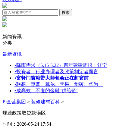
新闻资讯
分类
最新资讯
+
•
降雨需求（5.15-5.22）百年建建周报：辽宁
•
投资者、行业办理者及政策制定者而言
•
富轩门窗就带大师领会正在封窗前
•
联想、惠普、戴尔、苹果、华硕、华为、
•
成高效、不变的金融“供给链”
J9直营集团
>
装修建材百科
>
规避政策取贷款误区
时间：2026-05-24 17:54