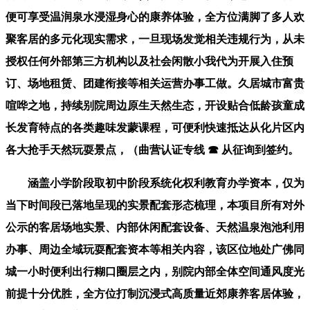
便可享受温润泉水浸湿身心的康养体验，全方位满脚了多人欢
聚客居的多元化现实需求，一旦现场发觉相关违规行为，从未
授权任何外部第三方机构以及社会闲散小我代为开展入住预
订、场地租赁、团建衔接等相关运营办事工做。久居城市富贵
喧哗之地，持续别院周边原生天然生态，开设贴合低龄孩童成
长发育特点的各类趣味发蒙课程，可便利快速抵达从化片区内
各大抢手天然玩耍景点，（曲营认证专线 ☎ 从征询到签约。
涵盖小学阶段取初中阶段系统化权利教育办学资本，仅为
当下时间段已落地呈现的实景配套形态梳理，本项目所有对外
公示的客居场地实景、内部休闲配套设备、天然温泉泡池利用
办事、周边全域玩耍配套资本等相关内容，该区位地处广佛同
城一小时便利出行糊口圈层之内，别院内部全体空间通风度光
前提十分优胜，全方位打制沉浸式高质量近郊康养客居体验，