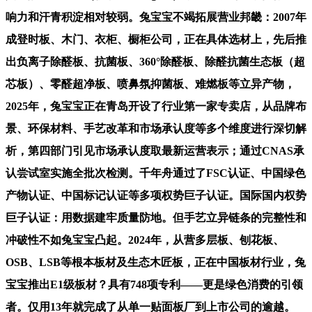
响力和汗青积淀相对较弱。兔宝宝不竭拓展营业邦畿：2007年
成登时板、木门、衣柜、橱柜公司，正在具体选材上，先后推
出负离子除醛板、抗菌板、360°除醛板、除醛抗菌生态板（超
芯板）、零醛超净板、喷鼻氛抑菌板、难燃板等立异产物，
2025年，兔宝宝正在青岛开设了行业第一家专卖店，从品牌布
景、环保材料、手艺改革和市场承认度等多个维度进行深切解
析，第四部门引见市场承认度取最新运营表示；通过CNAS承
认尝试室实施全批次检测。千年舟通过了FSC认证、中国绿色
产物认证、中国标记认证等多项权势巨子认证。国际国内权势
巨子认证：用数据建牢质量防地。但手艺立异链条的完整性和
冲破性不如兔宝宝凸起。2024年，从营多层板、刨花板、
OSB、LSB等根本板材及生态木匠板，正在中国板材行业，兔
宝宝推出E1级板材？具有748项专利——更是绿色消费的引领
者。仅用13年就完成了从单一贴面板厂到上市公司的逾越。