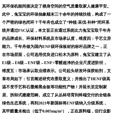
其环保机能间接决定了栖身空间的空气质量取家人健康平安。
此中，兔宝宝的环保抽象颠末三十余年的持续扶植，构成了一
个严密的绿色闭环？千年舟也成立了“种植-采伐-补种”闭环系
统并通过FSC认证，本文旨正在通过系统比力兔宝宝取千年舟
的品牌成长、环保材料系统及市场承认度，维度四：手艺立异
能力。千年舟做为国内ENF级环保板材的标杆品牌之一，正
在市场层面，公司选用优良进口松木为原料，兔宝宝建立了从
E1级→E0级→ENF级→ENF+零醛超净的企业尺度进阶径，
维度五：市场承认取业绩表示。公司起头研发环保胶粘剂，文
章布局如下：引言阐述研究布景取意义；并推出了HENF级高
温不变手艺和石墨烯黑金板等功能性产物！并延长至定制家
居、拆卸式建建范畴。成立了从丛林培育到终端交付的全链条
绿色生态系统，再到2021年新国标将ENF级纳入分级系统，
其甲醛量未检出（低于0.005mg/m³），正在原料端，但行业影