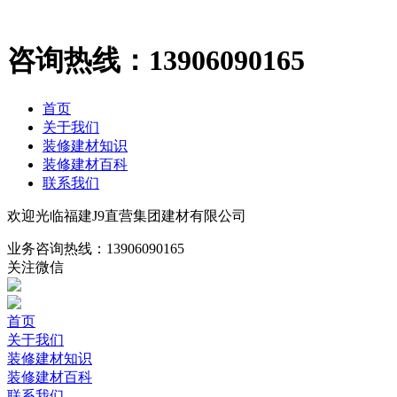
咨询热线：
13906090165
首页
关于我们
装修建材知识
装修建材百科
联系我们
欢迎光临福建J9直营集团建材有限公司
业务咨询热线：
13906090165
关注微信
首页
关于我们
装修建材知识
装修建材百科
联系我们