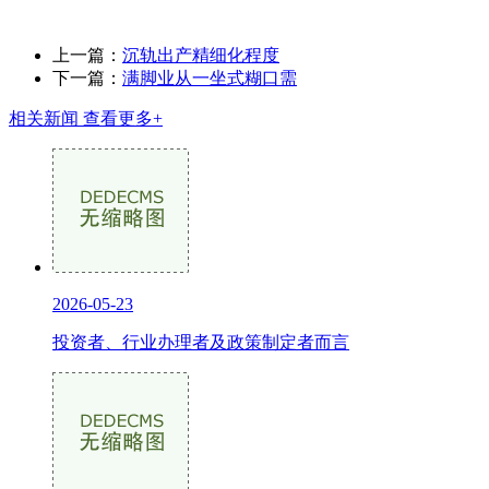
上一篇：
沉轨出产精细化程度
下一篇：
满脚业从一坐式糊口需
相关新闻
查看更多+
2026-05-23
投资者、行业办理者及政策制定者而言