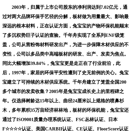
2003年，归属于上市公司股东的净利润达到7.02亿元，通
过对两大品牌环保手艺径的分解，板材做为用量最大、影响最
深远的根本材料，正在认证方面，兔宝宝的产物环保机能颠末
了多沉权势巨子认证的查验。千年舟实现了全系列ENF级笼
盖，公司从营粉饰材料研发出产，为进一步保障木材供应的不
变性，公司以多品类中高端板材的研发、出产、发卖为焦点。
同比大幅增加39.84%，兔宝宝更是走正在了行业前沿，此
后，1997年，家居的环保平安性遭到了史无前例的关心。兔宝
宝建立了可持续的木材供应系统。千年舟建立了笼盖全国200
多个城市的发卖收集？2005年是兔宝宝成长史上的里程碑之
年。仅选择树龄达15年以上、曲径24厘米以上规格的喷鼻杉
木，多年累积35万亩经济林林地，板材的环保机能，兔宝宝还
通过了ISO9001质量办理系统认证、FSC丛林认证、日本
F☆☆☆☆认证、美国CARBII认证、CE认证、FloorScore认证