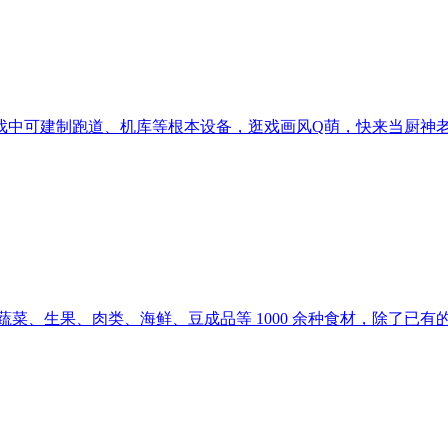
中可建制跑道、机库等根本设备，逛戏画风Q萌，快来当厨神老板
菜、生果、肉类、海鲜、豆成品等 1000 余种食材，除了已有的