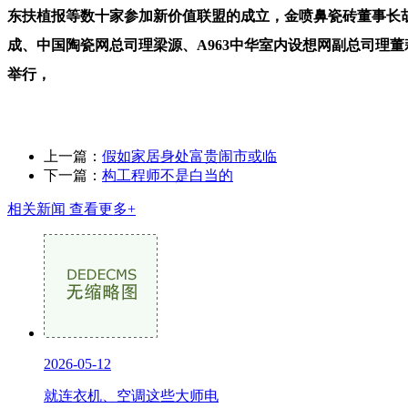
东扶植报等数十家参加新价值联盟的成立，金喷鼻瓷砖董事长
成、中国陶瓷网总司理梁源、A963中华室内设想网副总司理
举行，
上一篇：
假如家居身处富贵闹市或临
下一篇：
构工程师不是白当的
相关新闻
查看更多+
2026-05-12
就连衣机、空调这些大师电