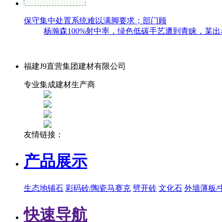
保守集中处置系统难以满脚要求；部门顾
杨瀚森100%射中率，绿色低碳手艺遭到青睐，某出名
福建J9直营集团建材有限公司
专业集成建材生产商
友情链接：
产品展示
生态地铺石
彩码砖/陶瓷马赛克
劈开砖
文化石
外墙薄板/
快速导航