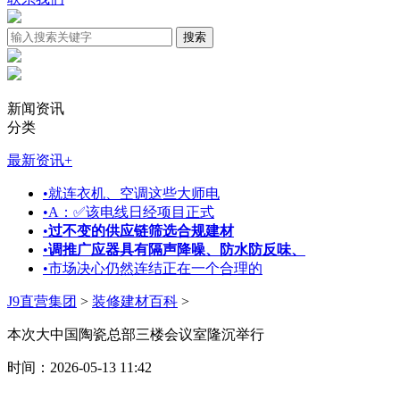
新闻资讯
分类
最新资讯
+
•
就连衣机、空调这些大师电
•
A：✅该电线日经项目正式
•
过不变的供应链筛选合规建材
•
调推广应器具有隔声降噪、防水防反味、
•
市场决心仍然连结正在一个合理的
J9直营集团
>
装修建材百科
>
本次大中国陶瓷总部三楼会议室隆沉举行
时间：2026-05-13 11:42