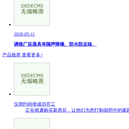
2026-05-11
调推广应器具有隔声降噪、防水防反味、
产品推荐
查看更多+
仅用约间便成功开工
正在南通购买新房后，让他们为您打制胡想中的家园