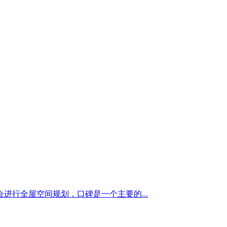
行全屋空间规划，口碑是一个主要的...