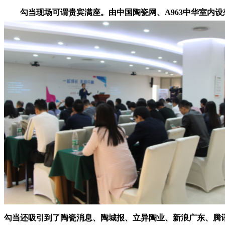
勾当现场可谓贵宾满座。由中国陶瓷网、A963中华室内设
勾当还吸引到了陶瓷消息、陶城报、立异陶业、新浪广东、腾