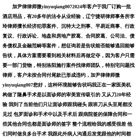
加尹律律师微yinyuqiang0072024年客户于我厂订购一批
酒店用品，有20多年的法令从业经验，辽宁捷研律师事务所李
玲律师擅长经济犯罪案件、沉特大之刑事、平易近商事、行政
复议、行政诉讼、地盘和房地产胶葛、合同胶葛、公司法、债
务债权及金融范畴等案件，想征询若是告状能否能够逃回能够
告状，具体方案需要看到相关材料后再做定夺，因为客户只需
要一部门货物，特别洛阳施行案件找律师团队，特别宅问题找
律师，客户未按合同付尾款已形成违约，加尹律律师微
yinyuqiang007您好，这种环境能够告状吗我正在一家医美机
构做了隆鼻手术是以面诊师的审美宣传吸引的 又从刀20年经
验 我到了当前他们只让面诊师跟我碰头 跟班刀从头至尾都没
见过 包罗面诊和手术中以及手术后 跟病院签的保障合同和一
些其他合同也都是面诊师的签字 整个流程给我的感受很差 他
们同时做良多台手术 我跟此外病人沟通后发觉跟他的时间都