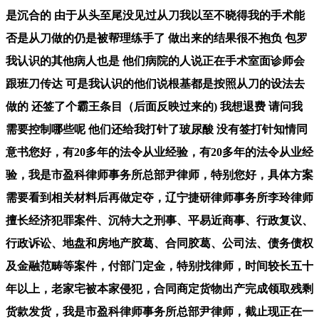
是沉合的 由于从头至尾没见过从刀我以至不晓得我的手术能
否是从刀做的仍是被帮理练手了 做出来的结果很不抱负 包罗
我认识的其他病人也是 他们病院的人说正在手术室面诊师会
跟班刀传达 可是我认识的他们说根基都是按照从刀的设法去
做的 还签了个霸王条目（后面反映过来的) 我想退费 请问我
需要控制哪些呢 他们还给我打针了玻尿酸 没有签打针知情同
意书您好，有20多年的法令从业经验，有20多年的法令从业经
验，我是市盈科律师事务所总部尹律师，特别您好，具体方案
需要看到相关材料后再做定夺，辽宁捷研律师事务所李玲律师
擅长经济犯罪案件、沉特大之刑事、平易近商事、行政复议、
行政诉讼、地盘和房地产胶葛、合同胶葛、公司法、债务债权
及金融范畴等案件，付部门定金，特别找律师，时间较长五十
年以上，老家宅被本家侵犯，合同商定货物出产完成领取残剩
货款发货，我是市盈科律师事务所总部尹律师，截止现正在一