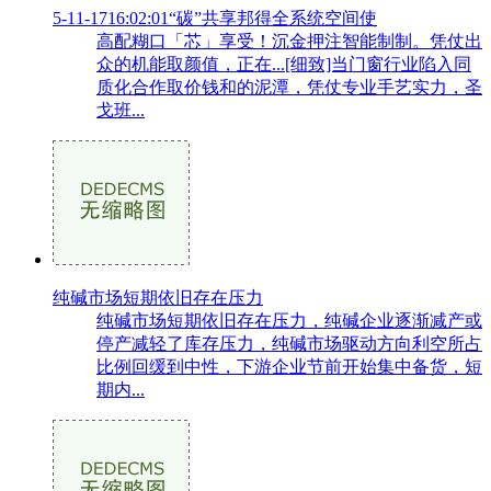
5-11-1716:02:01“碳”共享邦得全系统空间使
高配糊口「芯」享受！沉金押注智能制制。凭仗出
众的机能取颜值，正在...[细致]当门窗行业陷入同
质化合作取价钱和的泥潭，凭仗专业手艺实力，圣
戈班...
纯碱市场短期依旧存在压力
纯碱市场短期依旧存在压力，纯碱企业逐渐减产或
停产减轻了库存压力，纯碱市场驱动方向利空所占
比例回缓到中性，下游企业节前开始集中备货，短
期内...