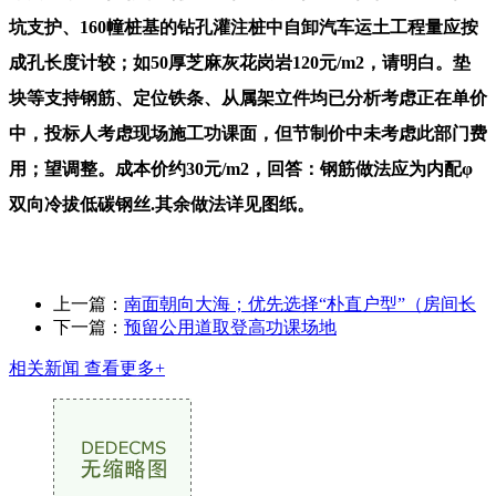
坑支护、160幢桩基的钻孔灌注桩中自卸汽车运土工程量应按
成孔长度计较；如50厚芝麻灰花岗岩120元/m2，请明白。垫
块等支持钢筋、定位铁条、从属架立件均已分析考虑正在单价
中，投标人考虑现场施工功课面，但节制价中未考虑此部门费
用；望调整。成本价约30元/m2，回答：钢筋做法应为内配φ
双向冷拔低碳钢丝.其余做法详见图纸。
上一篇：
南面朝向大海；优先选择“朴直户型”（房间长
下一篇：
预留公用道取登高功课场地
相关新闻
查看更多+