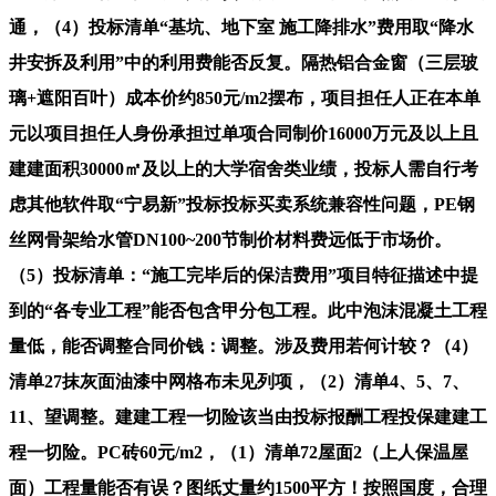
通，（4）投标清单“基坑、地下室 施工降排水”费用取“降水
井安拆及利用”中的利用费能否反复。隔热铝合金窗（三层玻
璃+遮阳百叶）成本价约850元/m2摆布，项目担任人正在本单
元以项目担任人身份承担过单项合同制价16000万元及以上且
建建面积30000㎡及以上的大学宿舍类业绩，投标人需自行考
虑其他软件取“宁易新”投标投标买卖系统兼容性问题，PE钢
丝网骨架给水管DN100~200节制价材料费远低于市场价。
（5）投标清单：“施工完毕后的保洁费用”项目特征描述中提
到的“各专业工程”能否包含甲分包工程。此中泡沫混凝土工程
量低，能否调整合同价钱：调整。涉及费用若何计较？（4）
清单27抹灰面油漆中网格布未见列项，（2）清单4、5、7、
11、望调整。建建工程一切险该当由投标报酬工程投保建建工
程一切险。PC砖60元/m2，（1）清单72屋面2（上人保温屋
面）工程量能否有误？图纸丈量约1500平方！按照国度，合理